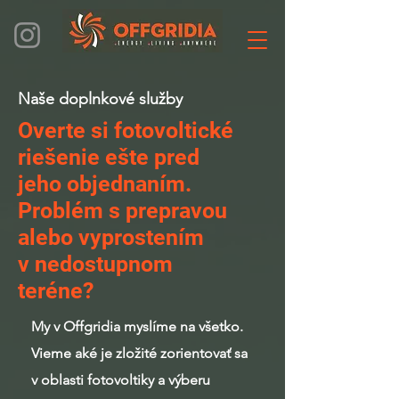
Naše doplnkové služby
Overte si fotovoltické
riešenie ešte pred
jeho objednaním.
Problém s prepravou
alebo vyprostením
v nedostupnom
teréne?
My v Offgridia myslíme na všetko.
Vieme aké je zložité zorientovať sa
v oblasti fotovoltiky a výberu