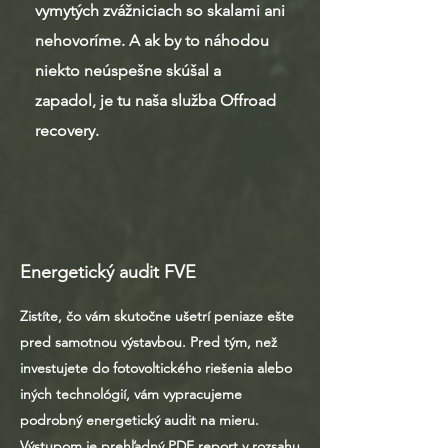
vymytých zvážniciach so skalami ani
nehovoríme. A ak by to náhodou
niekto neúspešne skúšal a
zapadol, je tu naša služba Offroad
recovery.
Energetický audit FVE
Zistíte, čo vám skutočne ušetrí peniaze ešte
pred samotnou výstavbou. Pred tým, než
investujete do fotovoltického riešenia alebo
iných technológií, vám vypracujeme
podrobný energetický audit na mieru.
Výstupom je prehľadný PDF report v rozsahu