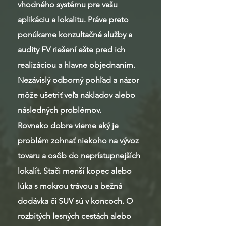
vhodného systému pre vašu
aplikáciu a lokalitu. Práve preto
ponúkame konzultačné služby a
audity FV riešení ešte pred ich
realizáciou a hlavne objednaním.
Nezávislý odborný pohľad a názor
môže ušetriť veľa nákladov alebo
následných problémov.
Rovnako dobre vieme aký je
problém zohnať niekoho na vývoz
tovaru a osôb do neprístupnejších
lokalít. Stači menší kopec alebo
lúka s mokrou trávou a bežná
dodávka či SUV sú v koncoch. O
rozbitých lesných cestách alebo