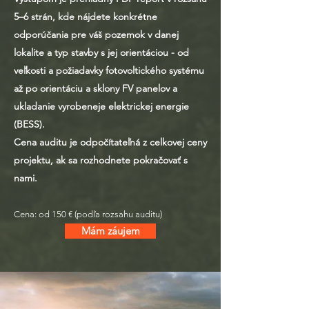
5–6 strán, kde nájdete konkrétne
odporúčania pre váš pozemok v danej
lokalite a typ stavby s jej orientáciou - od
veľkosti a požiadavky fotovoltického systému
až po orientáciu a sklony FV panelov a
ukladanie vyrobeneje elektrickej energie
(BESS).
Cena auditu je odpočítateľná z celkovej ceny
projektu, ak sa rozhodnete pokračovať s
nami.
Cena: od 150 € (podľa rozsahu auditu)
Mám záujem